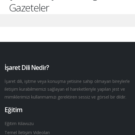
Gazeteler
İşaret Dili Nedir?
İşaret dili, işitme veya konuşma yetisine sahip olmayan bireylerle
iletişim kurabilmemizi sağlayan el hareketleriyle yapılan jest ve
mimiklerimizi kullanmamızı gerektiren sessiz ve görsel bir dildir.
Eğitim
Eğitim Kılavuzu
Temel İletişim Videoları