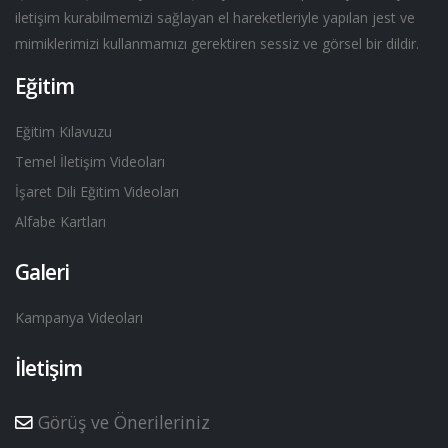
iletişim kurabilmemizi sağlayan el hareketleriyle yapılan jest ve
mimiklerimizi kullanmamızı gerektiren sessiz ve görsel bir dildir.
Eğitim
Eğitim Kılavuzu
Temel İletişim Videoları
İşaret Dili Eğitim Videoları
Alfabe Kartları
Galeri
Kampanya Videoları
İletişim
Görüş ve Önerileriniz