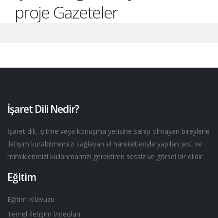
proje Gazeteler
İşaret Dili Nedir?
İşaret dili, işitme veya konuşma yetisine sahip olmayan bireylerle
iletişim kurabilmemizi sağlayan el hareketleriyle yapılan jest ve
mimiklerimizi kullanmamızı gerektiren sessiz ve görsel bir dildir.
Eğitim
Eğitim Kılavuzu
Temel İletişim Videoları