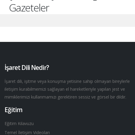
Gazeteler
İşaret Dili Nedir?
İşaret dili, işitme veya konuşma yetisine sahip olmayan bireylerle
iletişim kurabilmemizi sağlayan el hareketleriyle yapılan jest ve
mimiklerimizi kullanmamızı gerektiren sessiz ve görsel bir dildir.
Eğitim
Eğitim Kılavuzu
Temel İletişim Videoları